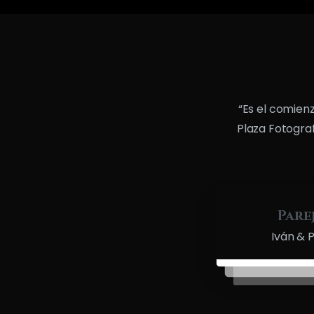
“Es el comien
Plaza Fotograf
Pare
Iván & P