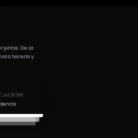
 juntos. De La
 para hacerlo y
cación
alencia