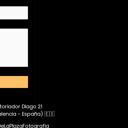
Fotóg
toriador Diago 21
alencia - España) 🇪🇸
Valenc
eLaPlazaFotografia