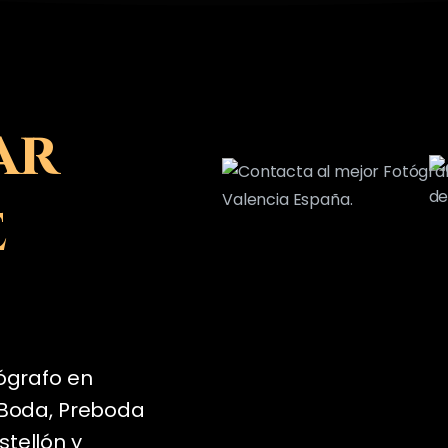
ar
e
tógrafo en
: Boda, Preboda
stellón y