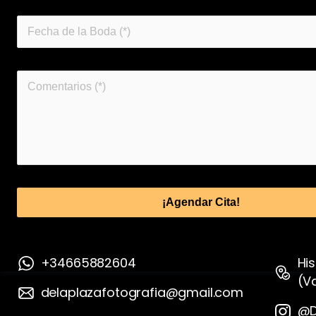
¡Agendar Cita!
+34665882604
His
(V
delaplazafotografia@gmail.com
@D