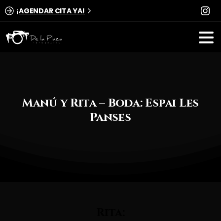
¡AGENDAR CITA YA!
Manú
y
Rita
–
Boda:
Espai
Les
Panses
Rita: