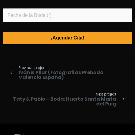
¡Agendar Cita!
Previous project
Iván & Pilar (Fotografías Preboda
Valencia España)
Next project
Taty & Pablo – Boda: Huerto Santa María
del Puig