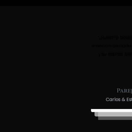
“¡Nuestra boda 
emoción de cada m
y su equipo fu
Pare
Carlos & Es