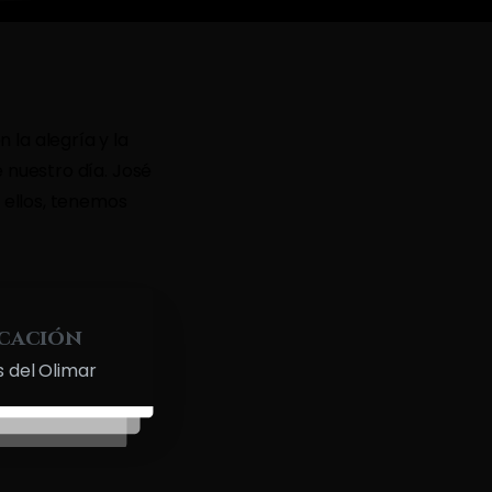
 la alegría y la
 nuestro día. José
 ellos, tenemos
cación
 del Olimar