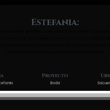
Estefania:
fue increíble gracias a José y Plaza Fotografía! Capturaron
omento. Las fotos reflejan perfectamente la felicidad de
eron profesionales y nos hicieron sentir cómodos. Gracias a
recuerdos maravillosos que durarán para siempre.
”
ja
Proyecto
Ubi
tefania
Boda
Sacues